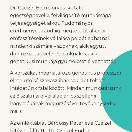
Dr. Czeizel Endre orvosi, kutatói,
egészségnevelői, felvilágosító munkássága
teljes egységet alkot. Tudományos
eredményei, az odáig megtett út alkotói
erőfeszítéseinek vállalása példát adhatnak
mindenki számára – azoknak, akik együtt
dolgozhattak vele, és azoknak is, akik
genetikusi munkája gyümölcsét élvezhették.
A korszakát meghatározó genetikus professzor
élete utolsó szakaszában sok időt töltött
Intézetünk falai között. Minden munkatársunk
az ő szakmai elvei alapján és szellemi
hagyatékának megőrzésével tevékenykedik
ma is.
Az emléktáblát Bárdossy Péter és a Czeizel
Intézet állította Dr. Czeizel Endre