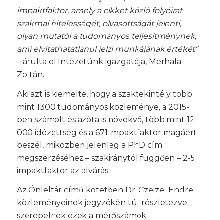
impaktfaktor, amely a cikket közlő folyóirat
szakmai hitelességét, olvasottságát jelenti,
olyan mutatói a tudományos teljesítménynek,
ami elvitathatatlanul jelzi munkájának értékét”
– árulta el Intézetünk igazgatója, Merhala
Zoltán.
Aki azt is kiemelte, hogy a szaktekintély több
mint 1300 tudományos közleménye, a 2015-
ben számolt és azóta is növekvő, több mint 12
000 idézettség és a 671 impaktfaktor magáért
beszél, miközben jelenleg a PhD cím
megszerzéséhez – szakiránytól függően – 2-5
impaktfaktor az elvárás.
Az Önleltár című kötetben Dr. Czeizel Endre
közleményeinek jegyzékén túl részletezve
szerepelnek ezek a mérőszámok.