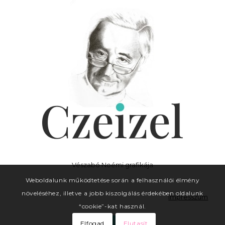
Vészabó Noémi grafikája
Weboldalunk működtetése során a felhasználói élmény
növeléséhez, illetve a jobb kiszolgálás érdekében oldalunk
Impresszum
“cookie”-kat használ.
Elfogad
Elutasít