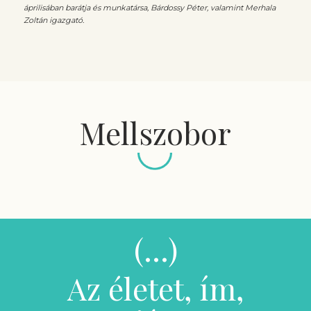
áprilisában barátja és munkatársa, Bárdossy Péter, valamint Merhala
Zoltán igazgató.
Mellszobor
(…)
Az életet, ím,