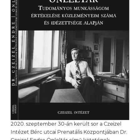
2020. szeptember 30-án került sor a Czeizel
Intézet Bérc utcai Prenatális Központjában Dr.