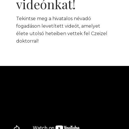
videónkat!
Tekintse meg a hivatalos névadó
fogadáson levetített videót, amelyet
élete utolsó heteiben vettek fel Czeizel
doktorral!