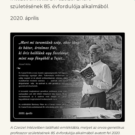
születésének 85. évfordulója alkalmából.
2020. április
A Czeizel Intézetben található emléktábla, melyet az orvos-genetikus
professzor születésének 85. évfordulója alkalmából avatott fel 2020.