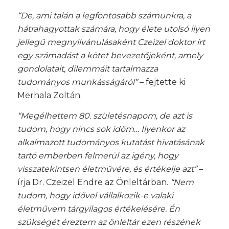
“De, ami talán a legfontosabb számunkra, a
hátrahagyottak számára, hogy élete utolsó ilyen
jellegű megnyilvánulásaként Czeizel doktor írt
egy számadást a kötet bevezetőjeként, amely
gondolatait, dilemmáit tartalmazza
tudományos munkásságáról”
– fejtette ki
Merhala Zoltán.
“Megélhettem 80. születésnapom, de azt is
tudom, hogy nincs sok időm… Ilyenkor az
alkalmazott tudományos kutatást hivatásának
tartó emberben felmerül az igény, hogy
visszatekintsen életművére, és értékelje azt”
–
írja Dr. Czeizel Endre az Önleltárban.
“Nem
tudom, hogy idővel vállalkozik-e valaki
életművem tárgyilagos értékelésére. Én
szükségét éreztem az önleltár ezen részének