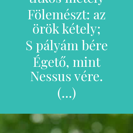
Fölemészt: az
örök kétely;
S pályám bére
Égető, mint
Nessus vére.
(…)