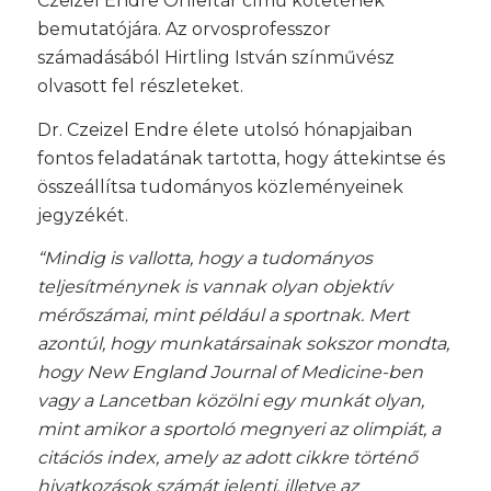
Czeizel Endre Önleltár című kötetének
bemutatójára. Az orvosprofesszor
számadásából Hirtling István színművész
olvasott fel részleteket.
Dr. Czeizel Endre élete utolsó hónapjaiban
fontos feladatának tartotta, hogy áttekintse és
összeállítsa tudományos közleményeinek
jegyzékét.
“Mindig is vallotta, hogy a tudományos
teljesítménynek is vannak olyan objektív
mérőszámai, mint például a sportnak. Mert
azontúl, hogy munkatársainak sokszor mondta,
hogy New England Journal of Medicine-ben
vagy a Lancetban közölni egy munkát olyan,
mint amikor a sportoló megnyeri az olimpiát, a
citációs index, amely az adott cikkre történő
hivatkozások számát jelenti, illetve az