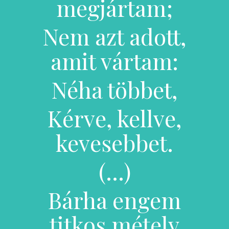
megjártam;
Nem azt adott,
amit vártam:
Néha többet,
Kérve, kellve,
kevesebbet.
(…)
Bárha engem
titkos métely