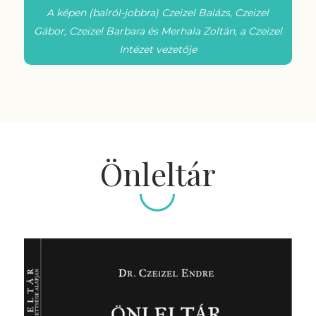
A képen (balról-jobbra) Czeizel Balázs, Czeizel
Gábor, Czeizel Barbara és Merhala Zoltán, a Czeizel
Intézet vezetője
Önleltár