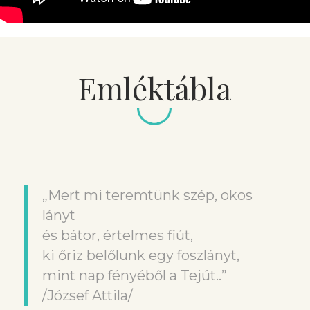
Emléktábla
„Mert mi teremtünk szép, okos
lányt
és bátor, értelmes fiút,
ki őriz belőlünk egy foszlányt,
mint nap fényéből a Tejút..”
/József Attila/