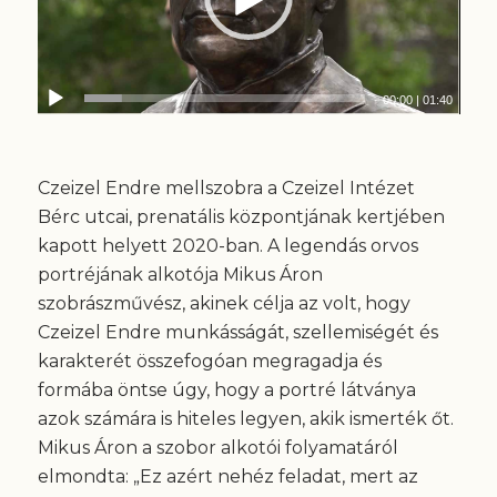
00:00
|
01:40
Czeizel Endre mellszobra a Czeizel Intézet
Bérc utcai, prenatális központjának kertjében
kapott helyett 2020-ban. A legendás orvos
portréjának alkotója Mikus Áron
szobrászművész, akinek célja az volt, hogy
Czeizel Endre munkásságát, szellemiségét és
karakterét összefogóan megragadja és
formába öntse úgy, hogy a portré látványa
azok számára is hiteles legyen, akik ismerték őt.
Mikus Áron a szobor alkotói folyamatáról
elmondta: „Ez azért nehéz feladat, mert az