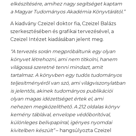
elkészítésére, amihez nagy segítséget kaptam
a Magyar Tudományos Akadémia Könyvtárától.”
A kiadvány Czeizel doktor fia, Czeizel Balázs
szerkesztésében és grafikai tervezésével, a
Czeizel Intézet kiadásában jelent meg.
“A tervezés során megpróbáltunk egy olyan
könyvet létrehozni, ami nem titkolni, hanem
világossá szeretné tenni mindazt, amit
tartalmaz. A könyvben egy tudós tudományos
teljesítményéről van szó, ami világviszonylatban
is jelentős, akinek tudományos publikációi
olyan magas idézettséget értek el, ami
nehezen megközelíthető. A 212 oldalas könyv
kemény táblával, envelope védőborítóval,
különleges belívpapírral, igényes nyomdai
kivitelben készült”
– hangsúlyozta Czeizel